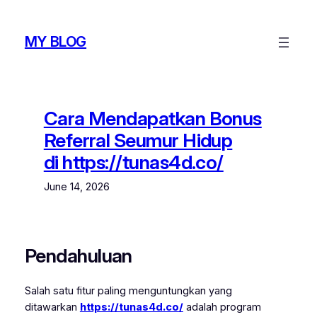
Skip
to
MY BLOG
content
Cara Mendapatkan Bonus
Referral Seumur Hidup
di https://tunas4d.co/
June 14, 2026
Pendahuluan
Salah satu fitur paling menguntungkan yang
ditawarkan
https://tunas4d.co/
adalah program